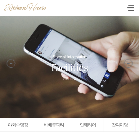
Rothem House
Special Information
Facilities
편의 시설
야외수영장
바베큐파티
인테리어
잔디마당