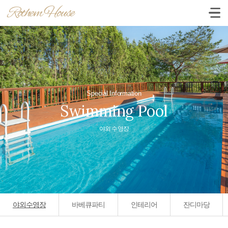
Rothem House
Special Information
Swimming Pool
야외 수영장
야외수영장
바베큐파티
인테리어
잔디마당