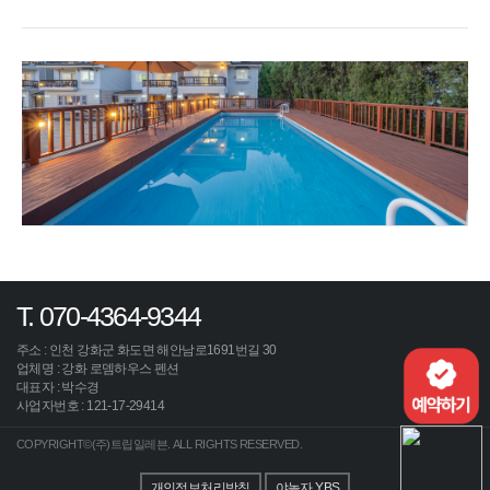
T. 070-4364-9344
주소 : 인천 강화군 화도면 해안남로1691번길 30
업체명 : 강화 로뎀하우스 펜션
대표자 : 박수경
사업자번호 : 121-17-29414
COPYRIGHT©(주)트립일레븐. ALL RIGHTS RESERVED.
개인정보처리방침
야놀자 YBS