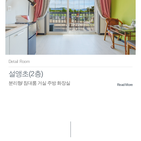
Detail Room
설앵초(2층)
분리형/ 침대룸 거실 주방 화장실
Read More