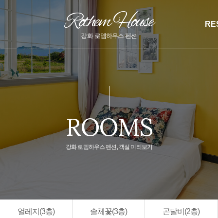
Rothem House
RE
강화 로뎀하우스 펜션
ROOMS
강화 로뎀하우스 펜션, 객실 미리보기
얼레지(3층)
솔체꽃(3층)
곤달비(2층)