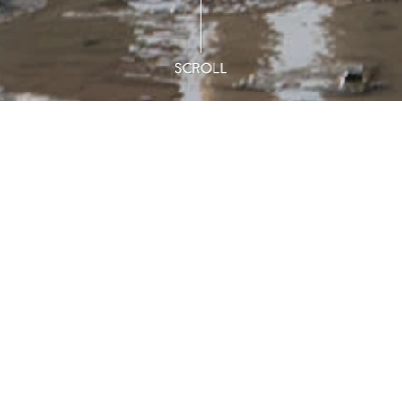
인테리어
잔디마당
노래방기
Flat Mud
갯벌 체험
펜션 앞 동막해변에서