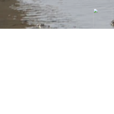
계
갯벌체험
편의시설