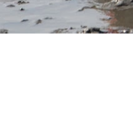
야외수영장
바베큐파티